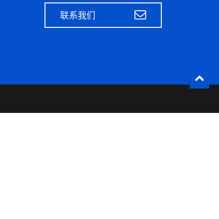
联系我们
思美定(上海)贸易有限公司
021-6070-1426
上海市浦东新区陆家嘴环路
1000号恒生银行大厦39楼