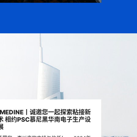
EMEDINE丨诚邀您一起探索粘接新
术 相约PSC慕尼黑华南电子生产设
展