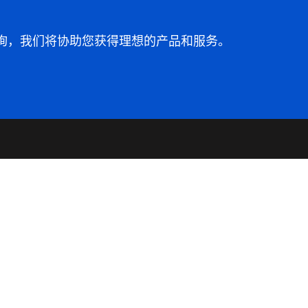
询，我们将协助您获得理想的产品和服务。
新闻资讯
危险化学品经营许可证
沪(浦)应急管危经许
新闻资讯
[2023]202180
联系我们
联系我们