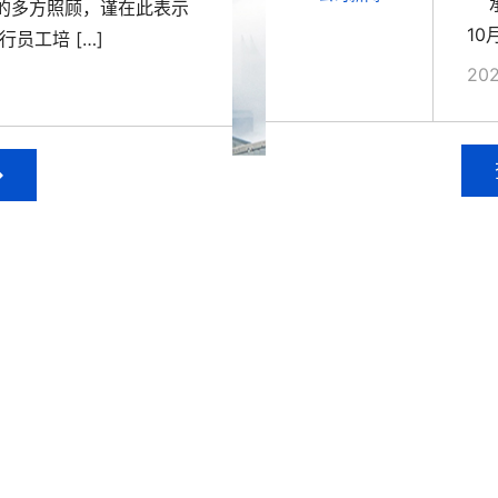
承
的多方照顾，谨在此表示
10
员工培 […]
202